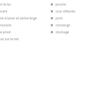
r le lac
piscine
avant
cour clôturée
ne à laver et sèche-linge
pont
hisserie
concierge
e privé
stockage
se sur le toit