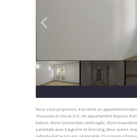
Nous vous proposons à la vente un appartement dans l
chaussée et classé S+3, cet appartement dispose d’un
balcon, d’une cuisine bien aménagée, d’une buanderie,
parentale avec baignoire et dressing, deux autres cham
individuel et le prix est négociable. Pour toute infor