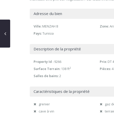
Adresse du bien
Ville:
MENZAH 8
Zone:
Ar
Pays:
Tunisia
Description de la propriété
Property Id :
9266
Prix:
DT 4
2
Surface Terrain:
138 ft
Pièces:
4
Salles de bains:
2
Caractéristiques de la propriété
grenier
gaz de
cave à vin
terrai