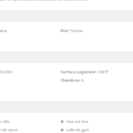
iana
État:
Tunisie
2
50.000
Surface Logement:
138 ft
Chambres:
4
 ville
Vue sur mer
n de sport
salle de gym