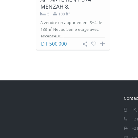
MENZAH 8.
2
5
188 ft
A vendre un appartement S+4 de
188 m² Net au 5ème étage avec
ascenseur ...
DT 500.000
Contac
19,
+21
+21
con