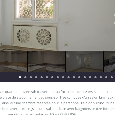
e quartier de Menzah 8, avec une surface nette de 135 m². Situé au rez-
e place de stationnement au sous-sol. Il se compose d’un salon lumineux
 ainsi qu’une chambre réservée pour le personnel. Le bloc nuit inclut une
bres avec dressings, et une salle de bain avec baignoire. Le titre foncier 
mation complémentaire, contactez AG au 98 439 909.