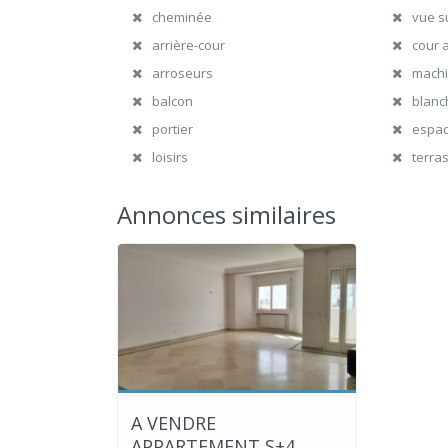
cheminée
vue su
arrière-cour
cour 
arroseurs
machi
balcon
blanc
portier
espac
loisirs
terras
Annonces similaires
A VENDRE
APPARTEMENT S+4