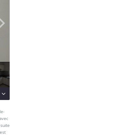
de-
 avec
 suite
est