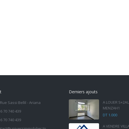
t
Derniers ajouts
A LOUER S+2A
 Rue Sassi Bellil - Ariana
MENZAH1
6 70 740 439
DT 1.000
6 70 740 439
A VENDRE VILL
tact@universimmobilier.tn