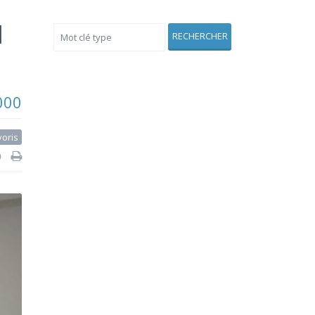
H
Voir Aussi
RECHERCHER
000
voris