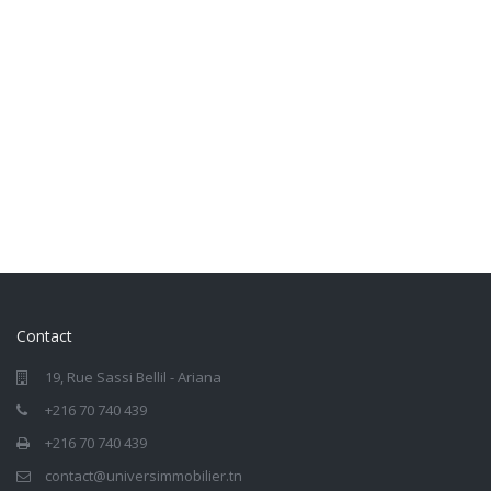
Contact
19, Rue Sassi Bellil - Ariana
+216 70 740 439
+216 70 740 439
contact@universimmobilier.tn