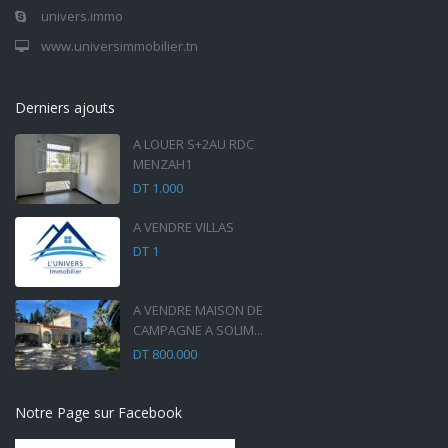
univers.immo
www.universimmobilier.tn
Derniers ajouts
A LOUER S+2AU RDC
MENZAH1
DT 1.000
A VENDRE VILLAS
DT 1
A VENDRE MAISON DE
CAMPAGNE A SOLIM...
DT 800.000
Notre Page sur Facebook