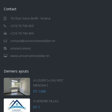
Contact
19, Rue Sassi Bellil - Ariana
+216 70 740 439
+216 70 740 439
contact@universimmobilier.tn
univers.immo
www.universimmobilier.tn
Derniers ajouts
A LOUER S+2AU RDC
MENZAH1
DT 1.000
A VENDRE VILLAS
DT 1